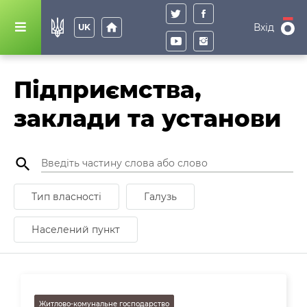
home
Вхід
UK
Підприємства,
заклади та установи
search
Тип власності
Галузь
Населений пункт
Житлово-комунальне господарство