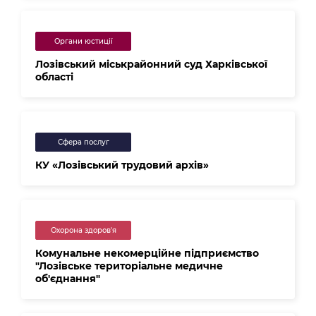
Органи юстиції
Лозівський міськрайонний суд Харківської
області
Сфера послуг
КУ «Лозівський трудовий архів»
Охорона здоров'я
Комунальне некомерційне підприємство
"Лозівське територіальне медичне
об'єднання"