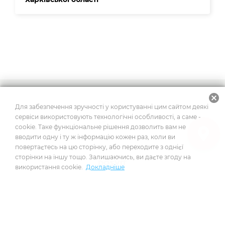
cancel
2026
© Усі права захищено
Для забезпечення зручності у користуванні цим сайтом деякі
сервіси використовують технологічні особливості, а саме -
cookie. Таке функціональне рішення дозволить вам не
вводити одну і ту ж інформацію кожен раз, коли ви
Побудовано на платформі
повертаєтесь на цю сторінку, або переходите з однієї
сторінки на іншу тощо. Залишаючись, ви даєте згоду на
використання cookie.
Докладніше