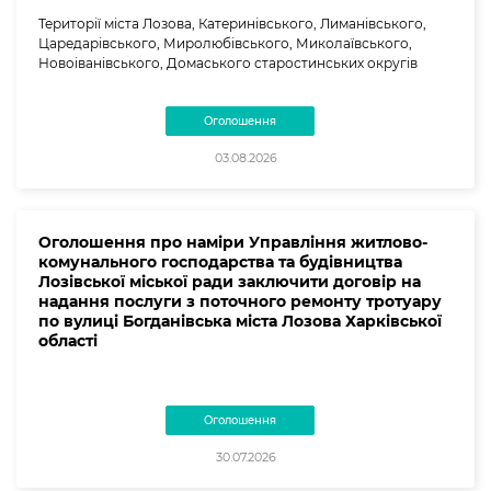
Території міста Лозова, Катеринівського, Лиманівського,
Царедарівського, Миролюбівського, Миколаївського,
Новоіванівського, Домаського старостинських округів
Оголошення
03.08.2026
Оголошення про наміри Управління житлово-
комунального господарства та будівництва
Лозівської міської ради заключити договір на
надання послуги з поточного ремонту тротуару
по вулиці Богданівська міста Лозова Харківської
області
Оголошення
30.07.2026