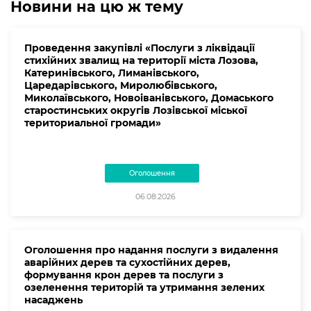
Новини на цю ж тему
Проведення закупівлі «Послуги з ліквідації
стихійних звалищ на території міста Лозова,
Катеринівського, Лиманівського,
Царедарівського, Миролюбівського,
Миколаївського, Новоіванівського, Домаського
старостинських округів Лозівської міської
териториальної громади»
Оголошення
06.08.2026
Оголошення про надання послуги з видалення
аварійних дерев та сухостійних дерев,
формування крон дерев та послуги з
озеленення територій та утримання зелених
насаджень