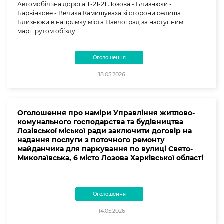
Автомобільна дорога Т-21-21 Лозова - Близнюки -
Барвінкове - Велика Камишуваха зі сторони селища
Близнюки в напрямку міста Павлоград за наступним
маршрутом об`їзду
Оголошення
18.05.2026
Оголошення про наміри Управління житлово-
комунального господарства та будівництва
Лозівської міської ради заключити договір на
надання послуги з поточного ремонту
майданчика для паркування по вулиці Свято-
Миколаївська, 6 місто Лозова Харківської області
Оголошення
14.05.2026