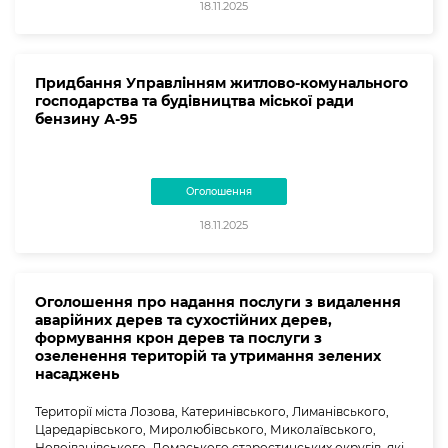
18.11.2025
Придбання Управлінням житлово-комунального
господарства та будівництва міської ради
бензину А-95
Оголошення
18.11.2025
Оголошення про надання послуги з видалення
аварійних дерев та сухостійних дерев,
формування крон дерев та послуги з
озеленення територій та утримання зелених
насаджень
Території міста Лозова, Катеринівського, Лиманівського,
Царедарівського, Миролюбівського, Миколаївського,
Новоіванівського, Домаського старостинських округів, які