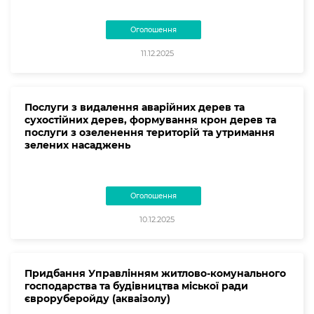
Оголошення
11.12.2025
Послуги з видалення аварійних дерев та
сухостійних дерев, формування крон дерев та
послуги з озеленення територій та утримання
зелених насаджень
Оголошення
10.12.2025
Придбання Управлінням житлово-комунального
господарства та будівництва міської ради
євроруберойду (акваізолу)