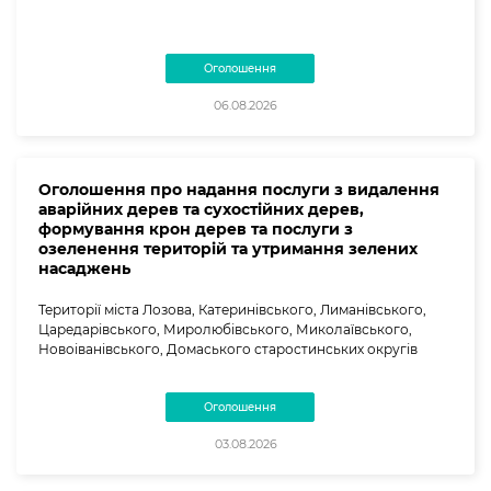
Оголошення
06.08.2026
Оголошення про надання послуги з видалення
аварійних дерев та сухостійних дерев,
формування крон дерев та послуги з
озеленення територій та утримання зелених
насаджень
Території міста Лозова, Катеринівського, Лиманівського,
Царедарівського, Миролюбівського, Миколаївського,
Новоіванівського, Домаського старостинських округів
Оголошення
03.08.2026