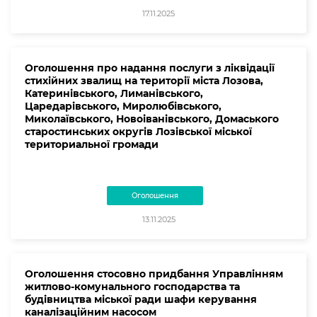
17.11.2025
Оголошення про надання послуги з ліквідації
стихійних звалищ на території міста Лозова,
Катеринівського, Лиманівського,
Царедарівського, Миролюбівського,
Миколаївського, Новоіванівського, Домаського
старостинських округів Лозівської міської
териториальної громади
Оголошення
13.11.2025
Оголошення стосовно придбання Управлінням
житлово-комунального господарства та
будівництва міської ради шафи керування
каналізаційним насосом