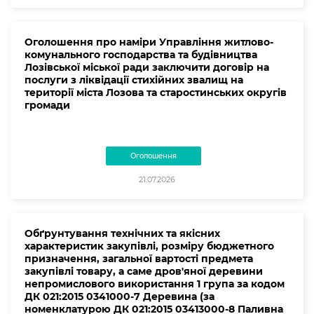
Оголошення про наміри Управління житлово-
комунального господарства та будівництва
Лозівської міської ради заключити договір на
послуги з ліквідації стихійних звалищ на
території міста Лозова та старостинських округів
громади
Оголошення
21.07.2026
Обґрунтування технічних та якісних
характеристик закупівлі, розміру бюджетного
призначення, загальної вартості предмета
закупівлі товару, а саме дров'яної деревини
непромислового використання 1 група за кодом
ДК 021:2015 0341000-7 Деревина (за
номенклатурою ДК 021:2015 03413000-8 Паливна