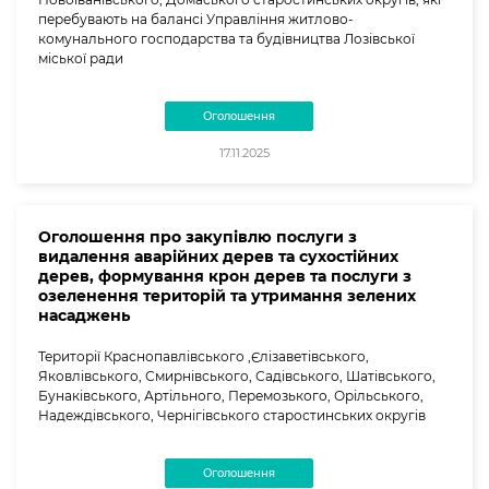
перебувають на балансі Управління житлово-
комунального господарства та будівництва Лозівської
міської ради
Оголошення
17.11.2025
Оголошення про закупівлю послуги з
видалення аварійних дерев та сухостійних
дерев, формування крон дерев та послуги з
озеленення територій та утримання зелених
насаджень
Території Краснопавлівського ,Єлізаветівського,
Яковлівського, Смирнівського, Садівського, Шатівського,
Бунаківського, Артільного, Перемозького, Орільського,
Надеждівського, Чернігівського старостинських округів
Оголошення