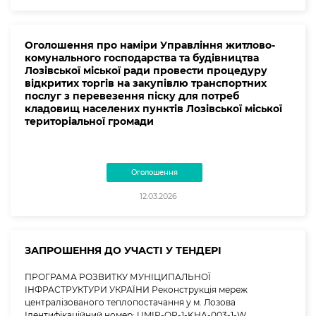
Оголошення про наміри Управління житлово-
комунального господарства та будівництва
Лозівської міської ради провести процедуру
відкритих торгів на закупівлю транспортних
послуг з перевезення піску для потреб
кладовищ населених пунктів Лозівської міської
територіальної громади
Оголошення
12.03.2026
ЗАПРОШЕННЯ ДО УЧАСТІ У ТЕНДЕРІ
ПРОГРАМА РОЗВИТКУ МУНІЦИПАЛЬНОЇ
ІНФРАСТРУКТУРИ УКРАЇНИ Реконструкція мереж
централізованого теплопостачання у м. Лозова
Ідентифікаційний номер: UMIP-OP-1-KHA-003-1-W