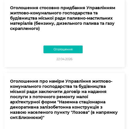
Оголошення стосовно придбання Управлінням
житлово-комунального господарства та
будівництва міської ради паливно-мастильних
матеріалів (бензину, дизельного палива та газу
скрапленого)
Оголошення
22.04.2026
Оголошення про наміри Управління житлово-
комунального господарства та будівництва
міської ради заключити договір на надання
послуги з поточного ремонту малої
архітектурної форми "Наземна стаціонарна
декоративна залізобетонна конструкція з
назвою населеного пункту "Лозова" (в напрямку
смт.Близнюки)"