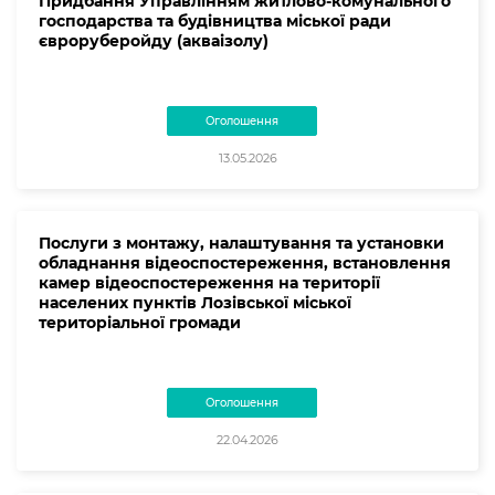
Придбання Управлінням житлово-комунального
господарства та будівництва міської ради
євроруберойду (акваізолу)
Оголошення
13.05.2026
Послуги з монтажу, налаштування та установки
обладнання відеоспостереження, встановлення
камер відеоспостереження на території
населених пунктів Лозівської міської
територіальної громади
Оголошення
22.04.2026