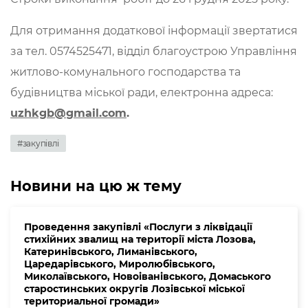
Для отримання додаткової інформації звертатися
за тел. 0574525471, відділ благоустрою Управління
житлово-комунального господарства та
будівництва міської ради, електронна адреса:
uzhkgb@
gmail
.
com
.
#закупівлі
Новини на цю ж тему
Проведення закупівлі «Послуги з ліквідації
стихійних звалищ на території міста Лозова,
Катеринівського, Лиманівського,
Царедарівського, Миролюбівського,
Миколаївського, Новоіванівського, Домаського
старостинських округів Лозівської міської
териториальної громади»