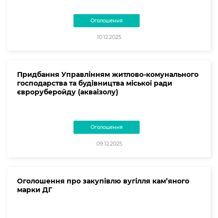
Оголошення
10.12.2025
Придбання Управлінням житлово-комунального
господарства та будівництва міської ради
євроруберойду (акваізолу)
Оголошення
09.12.2025
Оголошення про закупівлю вугілля кам’яного
марки ДГ