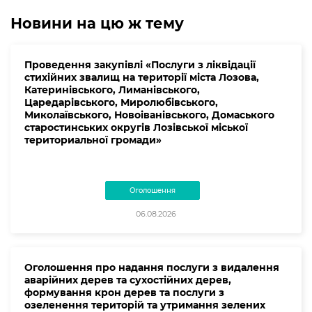
Новини на цю ж тему
Проведення закупівлі «Послуги з ліквідації
стихійних звалищ на території міста Лозова,
Катеринівського, Лиманівського,
Царедарівського, Миролюбівського,
Миколаївського, Новоіванівського, Домаського
старостинських округів Лозівської міської
териториальної громади»
Оголошення
06.08.2026
Оголошення про надання послуги з видалення
аварійних дерев та сухостійних дерев,
формування крон дерев та послуги з
озеленення територій та утримання зелених