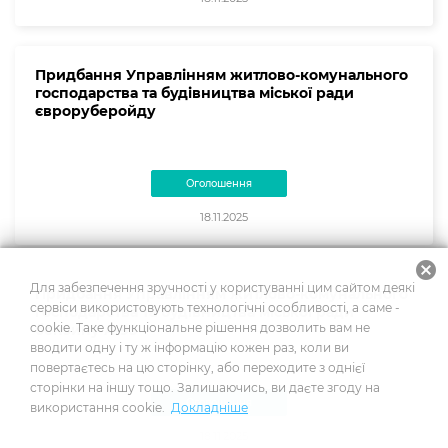
Придбання Управлінням житлово-комунального
господарства та будівництва міської ради
євроруберойду
Оголошення
18.11.2025
cancel
Для забезпечення зручності у користуванні цим сайтом деякі
Придбання Управлінням житлово-комунального
сервіси використовують технологічні особливості, а саме -
господарства та будівництва міської ради
cookie. Таке функціональне рішення дозволить вам не
бензину А-95
вводити одну і ту ж інформацію кожен раз, коли ви
повертаєтесь на цю сторінку, або переходите з однієї
сторінки на іншу тощо. Залишаючись, ви даєте згоду на
Оголошення
використання cookie.
Докладніше
18.11.2025