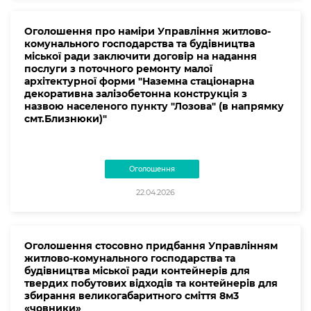
Оголошення про наміри Управління житлово-
комунального господарства та будівництва
міської ради заключити договір на надання
послуги з поточного ремонту малої
архітектурної форми "Наземна стаціонарна
декоративна залізобетонна конструкція з
назвою населеного пункту "Лозова" (в напрямку
смт.Близнюки)"
Оголошення
22.04.2026
Оголошення стосовно придбання Управлінням
житлово-комунального господарства та
будівництва міської ради контейнерів для
твердих побутових відходів та контейнерів для
збирання великогабаритного сміття 8м3
«човники»