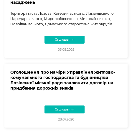
насаджень
Території міста Лозова, Катеринівського, Лиманівського,
Царедарівського, Миролюбівського, Миколаївського,
Новоіванівського, Домаського старостинських округів
Оголошення
03.08.2026
Оголошення про наміри Управління житлово-
комунального господарства та будівництва
Лозівської міської ради заключити договір на
придбання дорожніх знаків
Оголошення
28.07.2026