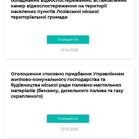
обладнання відеоспостереження, встановлення
камер відеоспостереження на території
населених пунктів Лозівської міської
територіальної громади
Оголошення
22.04.2026
Оголошення стосовно придбання Управлінням
житлово-комунального господарства та
будівництва міської ради паливно-мастильних
матеріалів (бензину, дизельного палива та газу
скрапленого)
Оголошення
22.04.2026