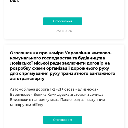
обл."
Оголошення
25.05.2026
Оголошення про наміри Управління житлово-
комунального господарства та будівництва
Лозівської міської ради заключити договір на
розробку схеми організації дорожнього руху
для спрямування руху транзитного вантажного
автотранспорту
Автомобільна дорога Т-21-21 Лозова - Близнюки -
Барвінкове - Велика Камишуваха зі сторони селища
Близнюки в напрямку міста Павлоград за наступним
маршрутом об`їзду
Оголошення