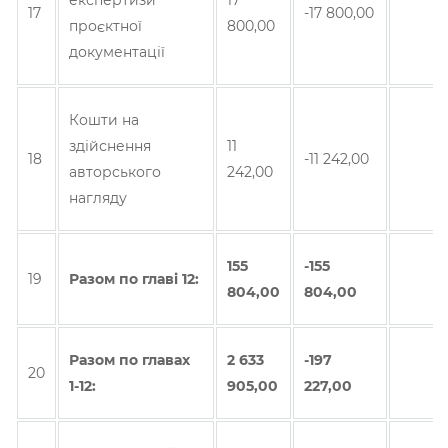
експертизи
17
17
-17 800,00
проєктної
800,00
документації
Кошти на
здійснення
11
18
-11 242,00
авторського
242,00
нагляду
155
-155
19
Разом по главi 12:
804,00
804,00
Разом по главах
2 633
-197
20
1-12:
905,00
227,00