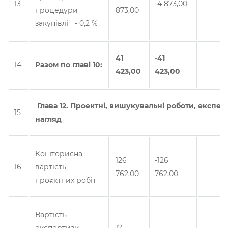
13
-4 873,00
процедури
873,00
закупівлі - 0,2 %
41
-41
14
Разом по главi 10:
423,00
423,00
Глава 12. Проектні, вишукувальні роботи, експер
15
нагляд
Кошторисна
126
-126
16
вартість
762,00
762,00
проєктних робіт
Вартість