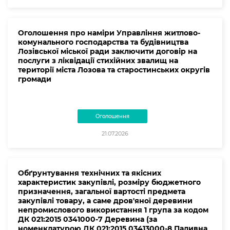
Оголошення про наміри Управління житлово-
комунального господарства та будівництва
Лозівської міської ради заключити договір на
послуги з ліквідації стихійних звалищ на
території міста Лозова та старостинських округів
громади
Оголошення
21.07.2026
Обґрунтування технічних та якісних
характеристик закупівлі, розміру бюджетного
призначення, загальної вартості предмета
закупівлі товару, а саме дров'яної деревини
непромислового використання 1 група за кодом
ДК 021:2015 0341000-7 Деревина (за
номенклатурою ДК 021:2015 03413000-8 Паливна