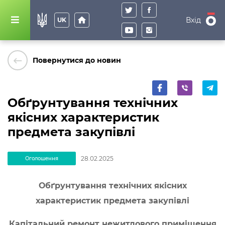
home
Вхід
UK
keyboard_backspace
Повернутися до новин
Обґрунтування технічних
якісних характеристик
предмета закупівлі
28.02.2025
Оголошення
Обґрунтування технічних якісних
характеристик предмета закупівлі
Капітальний ремонт нежитлового приміщення