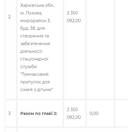
Харківська обл.,
м. Лозова,
2 350
2
мікрорайон 3,
092,00
буд. 38, для
створення та
забезпечення
діяльності
стаціонарної
служби
"Тимчасовий
притулок для
сімей з дітьми"
2 350
3
Разом по главi 2:
0,00
092,00