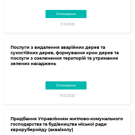
Оголошення
11.12.2025
Послуги з видалення аварійних дерев та
сухостійних дерев, формування крон дерев та
послуги з озеленення територій та утримання
зелених насаджень
Оголошення
10.12.2025
Придбання Управлінням житлово-комунального
господарства та будівництва міської ради
євроруберойду (акваізолу)