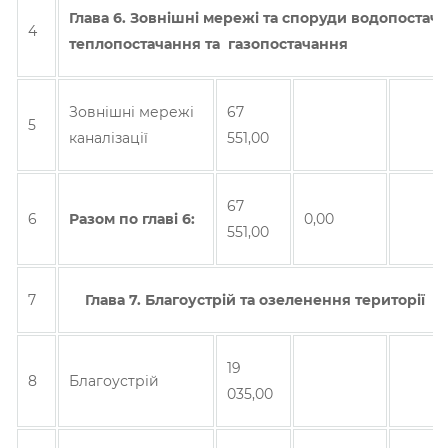
Глава 6. Зовнiшнi мережi та споруди водопостач
4
теплопостачання та газопостачання
Зовнішні мережі
67
5
каналізації
551,00
67
6
Разом по главi 6:
0,00
551,00
7
Глава 7. Благоустрiй та озеленення територiї
19
8
Благоустрій
035,00