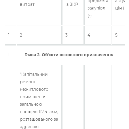
предмета
актуал
витрат
із ЗКР
закупівлі
цін (+/-
(-)
1
2
3
4
5
1
Глава 2. Об'єкти основного призначення
"Капітальний
ремонт
нежитлового
приміщення
загальною
площею 112,4 кв.м,
розташованого за
адресою: