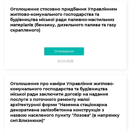
Оголошення стосовно придбання Управлінням
житлово-комунального господарства та
будівництва міської ради паливно-мастильних
матеріалів (бензину, дизельного палива та газу
скрапленого)
Оголошення
22.04.2026
Оголошення про наміри Управління житлово-
комунального господарства та будівництва
міської ради заключити договір на надання
послуги з поточного ремонту малої
архітектурної форми "Наземна стаціонарна
декоративна залізобетонна конструкція з
назвою населеного пункту "Лозова" (в напрямку
смт.Близнюки)"