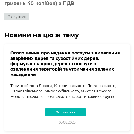
гривень 40 копiйок) з ПДВ
#закупівлі
Новини на цю ж тему
Оголошення про надання послуги з видалення
аварійних дерев та сухостійних дерев,
формування крон дерев та послуги з
озеленення територій та утримання зелених
насаджень
Території міста Лозова, Катеринівського, Лиманівського,
Царедарівського, Миролюбівського, Миколаївського,
Новоіванівського, Домаського старостинських округів
Оголошення
03.08.2026