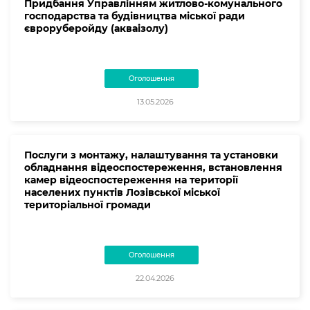
Придбання Управлінням житлово-комунального
господарства та будівництва міської ради
євроруберойду (акваізолу)
Оголошення
13.05.2026
Послуги з монтажу, налаштування та установки
обладнання відеоспостереження, встановлення
камер відеоспостереження на території
населених пунктів Лозівської міської
територіальної громади
Оголошення
22.04.2026