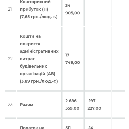
Кошторисний
34
21
прибуток (П)
905,00
(7,65 грн./люд.-г.)
Кошти на
покриття
адміністративних
17
22
витрат
749,00
будівельних
організацій (АВ)
(3,89 грн./люд.-г.)
2 686
-197
23
Разом
559,00
227,00
Податок на
511
-14