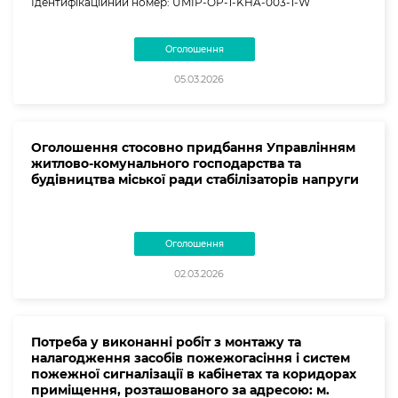
Ідентифікаційний номер: UMIP-OP-1-KHA-003-1-W
Оголошення
05.03.2026
Оголошення стосовно придбання Управлінням
житлово-комунального господарства та
будівництва міської ради стабілізаторів напруги
Оголошення
02.03.2026
Потреба у виконанні робіт з монтажу та
налагодження засобів пожежогасіння і систем
пожежної сигналізації в кабінетах та коридорах
приміщення, розташованого за адресою: м.