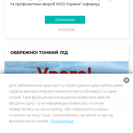
та профілактики хвороб МОЗ України" інформує
Оголошення
24.03.2026
ОБЕРЕЖНО! ТОНКИЙ ЛІД
cancel
Для забезпечення зручності у користуванні цим сайтом деякі
сервіси використовують технологічні особливості, а саме -
cookie. Таке функціональне рішення дозволить вам не
вводити одну і ту ж інформацію кожен раз, коли ви
повертаєтесь на цю сторінку, або переходите з однієї
сторінки на іншу тощо. Залишаючись, ви даєте згоду на
Встановлені попереджувальні таблички
використання cookie.
Докладніше