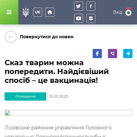
home
Вхід
UK
keyboard_backspace
Повернутися до новин
Сказ тварин можна
попередити. Найдієвіший
спосіб – це вакцинація!
13.05.2025
Оголошення
Лозівське районне управління Головного
управління Держпродспоживслужби в