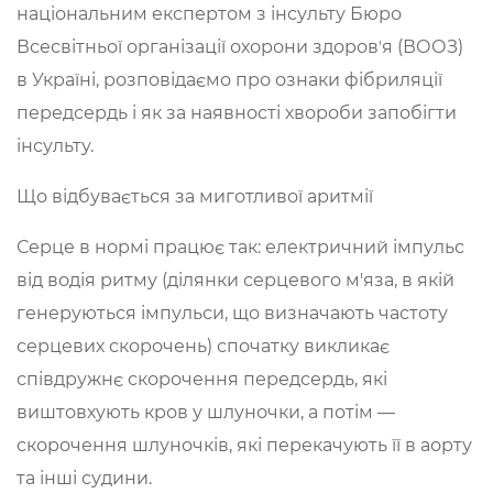
національним експертом з інсульту Бюро
Всесвітньої організації охорони здоровʼя (ВООЗ)
в Україні, розповідаємо про ознаки фібриляції
передсердь і як за наявності хвороби запобігти
інсульту.
Що відбувається за миготливої аритмії
Серце в нормі працює так: електричний імпульс
від водія ритму (ділянки серцевого м'яза, в якій
генеруються імпульси, що визначають частоту
серцевих скорочень) спочатку викликає
співдружнє скорочення передсердь, які
виштовхують кров у шлуночки, а потім —
скорочення шлуночків, які перекачують її в аорту
та інші судини.