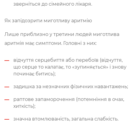
зверніться до сімейного лікаря.
Як запідозрити миготливу аритмію
Лише приблизно у третини людей миготлива
аритмія має симптоми. Головні з них:
відчуття серцебиття або перебоїв (відчуття,
що серце то калатає, то «зупиняється» і знову
починає битись);
задишка за незначних фізичних навантажень;
раптове запаморочення (потемніння в очах,
хиткість);
значна втомлюваність, загальна слабкість.