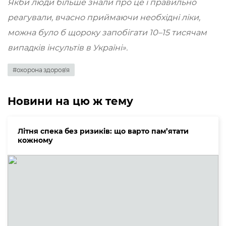
Якби люди більше знали про це і правильно
реагували, вчасно приймаючи необхідні ліки,
можна було б щороку запобігати 10–15 тисячам
випадків інсультів в Україні».
#охорона здоров'я
Новини на цю ж тему
Літня спека без ризиків: що варто пам’ятати
кожному