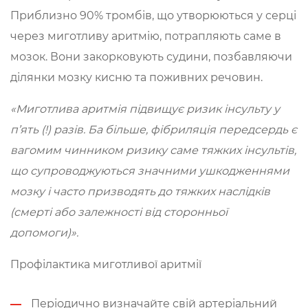
Приблизно 90% тромбів, що утворюються у серці
через миготливу аритмію, потрапляють саме в
мозок. Вони закорковують судини, позбавляючи
ділянки мозку кисню та поживних речовин.
«Миготлива аритмія підвищує ризик інсульту у
п’ять (!) разів. Ба більше, фібриляція передсердь є
вагомим чинником ризику саме тяжких інсультів,
що супроводжуються значними ушкодженнями
мозку і часто призводять до тяжких наслідків
(смерті або залежності від сторонньої
допомоги)».
Профілактика миготливої аритмії
Періодично визначайте свій артеріальний