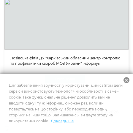
Лозівська філія ДУ "Харківський обласний центр контролю
та профілактики хвороб МОЗ України" інформує
cancel
Оголошення
Для забезпечення зручності у користуванні цим сайтом деякі
01.05.2026
сервіси використовують технологічні особливості, а саме -
cookie. Таке функціональне рішення дозволить вам не
вводити одну і ту ж інформацію кожен раз, коли ви
повертаєтесь на цю сторінку, або переходите з однієї
Як зміни клімату впливають на українців у 2026
сторінки на іншу тощо. Залишаючись, ви даєте згоду на
році
використання cookie.
Докладніше