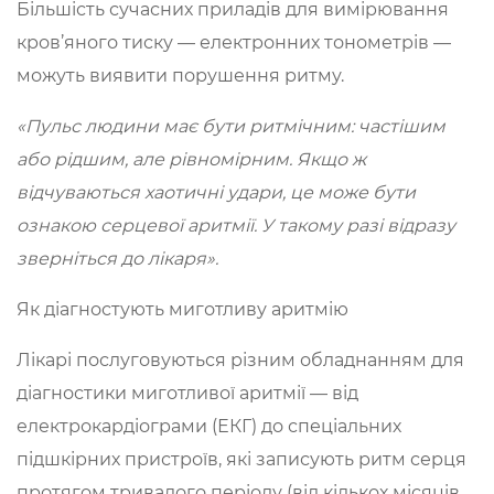
Більшість сучасних приладів для вимірювання
кров’яного тиску — електронних тонометрів —
можуть виявити порушення ритму.
«Пульс людини має бути ритмічним: частішим
або рідшим, але рівномірним. Якщо ж
відчуваються хаотичні удари, це може бути
ознакою серцевої аритмії. У такому разі відразу
зверніться до лікаря».
Як діагностують миготливу аритмію
Лікарі послуговуються різним обладнанням для
діагностики миготливої аритмії — від
електрокардіограми (ЕКГ) до спеціальних
підшкірних пристроїв, які записують ритм серця
протягом тривалого періоду (від кількох місяців