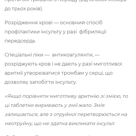
до трьох років).
Розрідження крові — основний спосіб
профілактики інсульту у разі фібриляції
передсердь
Спеціальні ліки — антикоагулянти, —
розріджують кров і не дають у разі миготливої
аритмії утворюватися тромбам у серці, що
дозволяє запобігти інсульту.
«Якщо порівняти миготливу аритмію зі змією, то
ці таблетки виривають у змії жало. Змія
залишається, але з отруйної перетворюється на
неотруйну, що не здатна викликати інсульт.