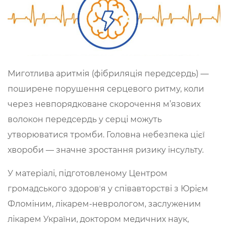
Миготлива аритмія (фібриляція передсердь) —
поширене порушення серцевого ритму, коли
через невпорядковане скорочення м’язових
волокон передсердь у серці можуть
утворюватися тромби. Головна небезпека цієї
хвороби — значне зростання ризику інсульту.
У матеріалі, підготовленому Центром
громадського здоровʼя у співавторстві з Юрієм
Фломіним, лікарем-неврологом, заслуженим
лікарем України, доктором медичних наук,