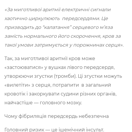
«За миготливої аритмії електричні сигнали
хаотично циркулюють передсердями. Це
призводить до “калатання” серцевого м’яза
замість нормального його скорочення, кров за
такої умови затримується у порожнинах серця».
Так, за миготливої аритмії кров може
«застоюватися» у вушках лівого передсердя,
утворюючи згустки (тромби). Ці згустки можуть
«вилетіти» з серця, потрапити в загальний
кровотік і закоркувати судини різних органів,
найчастіше — головного мозку.
Чому фібриляція передсердь небезпечна
Головний ризик — це ішемічний інсульт.