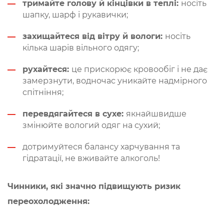
тримайте голову й кінцівки в теплі:
носіть
шапку, шарф і рукавички;
захищайтеся від вітру й вологи:
носіть
кілька шарів вільного одягу;
рухайтеся:
це прискорює кровообіг і не дає
замерзнути, водночас уникайте надмірного
спітніння;
перевдягайтеся в сухе:
якнайшвидше
змінюйте вологий одяг на сухий;
дотримуйтеся балансу харчування та
гідратації, не вживайте алкоголь!
Чинники, які значно підвищують ризик
переохолодження: