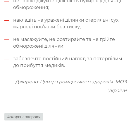
не пошкоджуйте цілісність пухирів у ділянці
обмороження;
накладіть на уражені ділянки стерильні сухі
марлеві пов’язки без тиску;
не масажуйте, не розтирайте та не грійте
обморожені ділянки;
забезпечте постійний нагляд за потерпілим
до прибуття медиків.
Джерело: Центр громадського здоров'я МОЗ
України
#охорона здоров'я