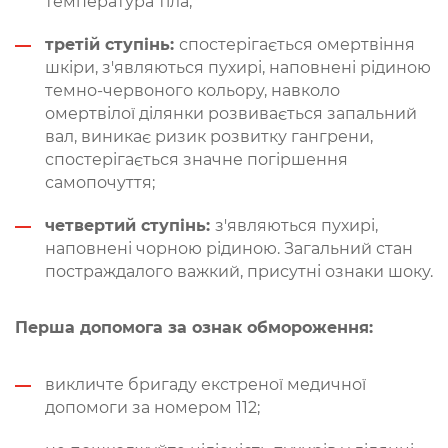
температура тіла;
третій ступінь:
спостерігається омертвіння
шкіри, з'являються пухирі, наповнені рідиною
темно-червоного кольору, навколо
омертвілої ділянки розвивається запальний
вал, виникає ризик розвитку гангрени,
спостерігається значне погіршення
самопочуття;
четвертий ступінь:
з'являються пухирі,
наповнені чорною рідиною. Загальний стан
постраждалого важкий, присутні ознаки шоку.
Перша допомога за ознак обмороження:
викличте бригаду екстреної медичної
допомоги за номером 112;