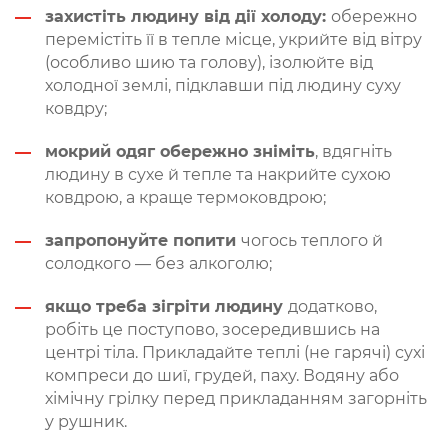
захистіть людину від дії холоду:
обережно
перемістіть її в тепле місце, укрийте від вітру
(особливо шию та голову), ізолюйте від
холодної землі, підклавши під людину суху
ковдру;
мокрий одяг обережно зніміть
, вдягніть
людину в сухе й тепле та накрийте сухою
ковдрою, а краще термоковдрою;
запропонуйте попити
чогось теплого й
солодкого — без алкоголю;
якщо треба зігріти людину
додатково,
робіть це поступово, зосередившись на
центрі тіла. Прикладайте теплі (не гарячі) сухі
компреси до шиї, грудей, паху. Водяну або
хімічну грілку перед прикладанням загорніть
у рушник.