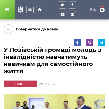
home
Вхід
UK
keyboard_backspace
Повернутися до новин
У Лозівській громаді молодь з
інвалідністю навчатимуть
навичкам для самостійного
життя
28.03.2023
Новини