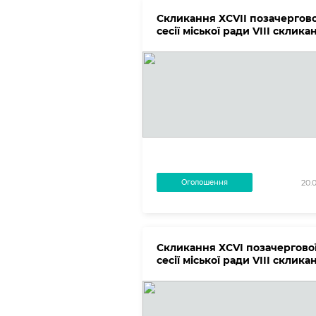
Скликання ХСVІІ позачергово
сесії міської ради VІІІ склика
Оголошення
20.
Скликання ХСVІ позачергово
сесії міської ради VІІІ склика