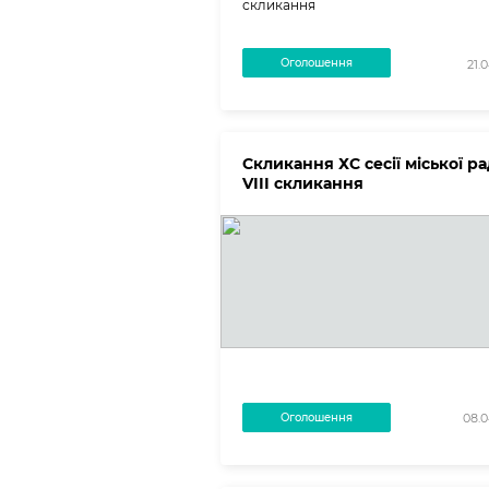
скликання
Оголошення
21.
Скликання ХС сесії міської р
VІІІ скликання
Оголошення
08.0