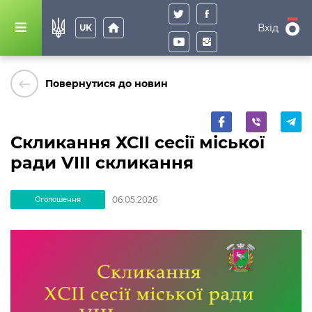
home
Вхід
UK
keyboard_backspace
Повернутися до новин
Скликання ХСІІ сесії міської
ради VІІІ скликання
06.05.2026
Оголошення