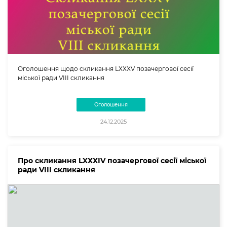
Оголошення щодо скликання LХХXV позачергової сесії
міської ради VIII скликання
Оголошення
24.12.2025
Про скликання LXХХІV позачергової сесії міської
ради VІІІ скликання