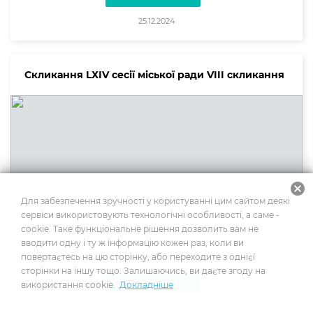
25.12.2024
Скликання LХІV сесії міської ради VIII скликання
cancel
Для забезпечення зручності у користуванні цим сайтом деякі
сервіси використовують технологічні особливості, а саме -
cookie. Таке функціональне рішення дозволить вам не
Оголошення щодо скликання LХІV сесії міської ради VIII
вводити одну і ту ж інформацію кожен раз, коли ви
скликання
повертаєтесь на цю сторінку, або переходите з однієї
сторінки на іншу тощо. Залишаючись, ви даєте згоду на
Оголошення
використання cookie.
Докладніше
12.12.2024