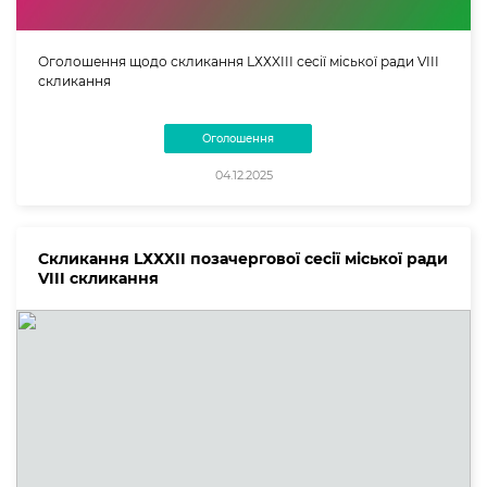
Оголошення щодо скликання LХХXIIІ сесії міської ради VIII
скликання
Оголошення
04.12.2025
Скликання LХХXIІ позачергової сесії міської ради
VIII скликання