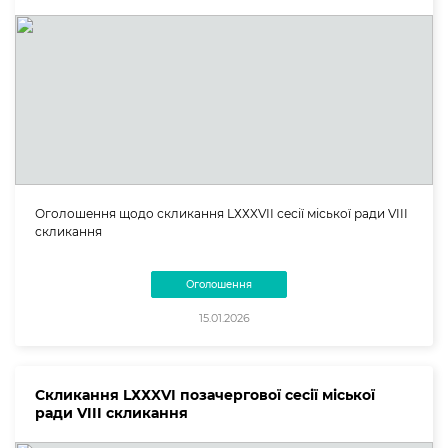
Оголошення щодо скликання LХХXVІІ сесії міської ради VIII
скликання
Оголошення
15.01.2026
Скликання LХХXVІ позачергової сесії міської
ради VIII скликання