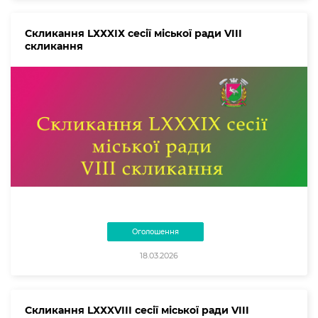
Скликання LХХXІХ сесії міської ради VIII
скликання
Оголошення
18.03.2026
Скликання LХХXVІІІ сесії міської ради VIII