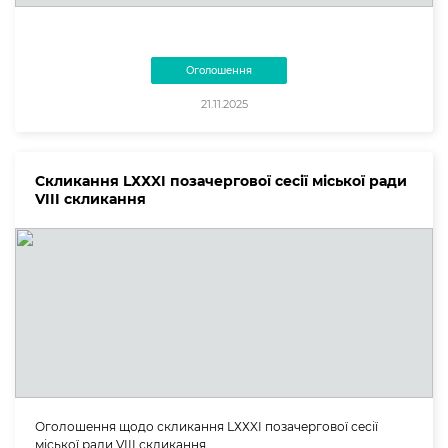
Оголошення
21.11.2025
Скликання LХХXI позачергової сесії міської ради
VIII скликання
Оголошення щодо скликання LХХXI позачергової сесії
міської ради VIII скликання