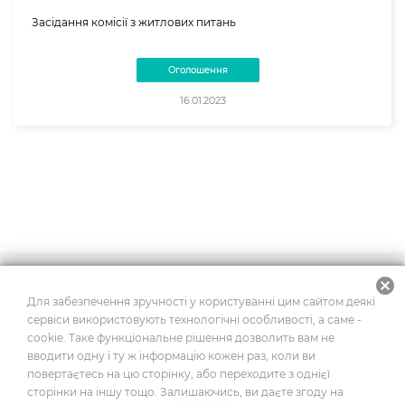
Засідання комісії з житлових питань
Оголошення
16.01.2023
cancel
2026
© Усі права захищено
Для забезпечення зручності у користуванні цим сайтом деякі
сервіси використовують технологічні особливості, а саме -
cookie. Таке функціональне рішення дозволить вам не
вводити одну і ту ж інформацію кожен раз, коли ви
Побудовано на платформі
повертаєтесь на цю сторінку, або переходите з однієї
сторінки на іншу тощо. Залишаючись, ви даєте згоду на