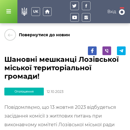
home
Вхід
UK
keyboard_backspace
Повернутися до новин
Шановні мешканці Лозівської
міської територіальної
громади!
12.10.2023
Оголошення
Повідомляємо, що 13 жовтня 2023 відбудеться
засідання комісії з житлових питань при
виконавчому комітеті Лозівської міської ради