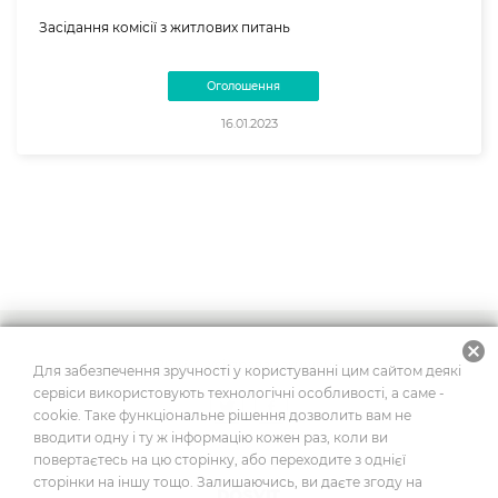
Засідання комісії з житлових питань
Оголошення
16.01.2023
cancel
2026
© Усі права захищено
Для забезпечення зручності у користуванні цим сайтом деякі
сервіси використовують технологічні особливості, а саме -
cookie. Таке функціональне рішення дозволить вам не
вводити одну і ту ж інформацію кожен раз, коли ви
Побудовано на платформі
повертаєтесь на цю сторінку, або переходите з однієї
сторінки на іншу тощо. Залишаючись, ви даєте згоду на