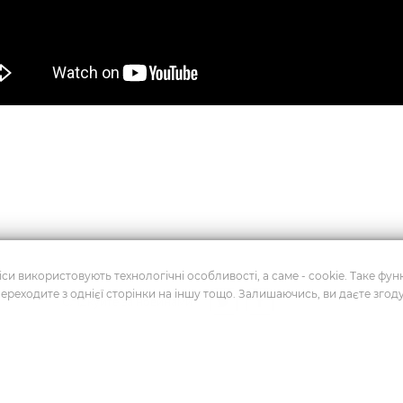
си використовують технологічні особливості, а саме - cookie. Таке фу
переходите з однієї сторінки на іншу тощо. Залишаючись, ви даєте згод
Слідкуйте за новинами