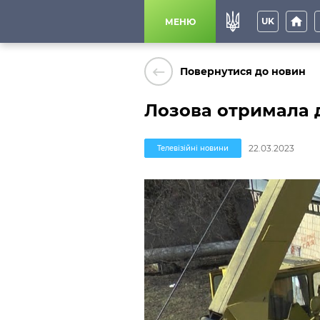
home
p
UK
МЕНЮ
keyboard_backspace
Повернутися до новин
Лозова отримала 
22.03.2023
Телевізійні новини