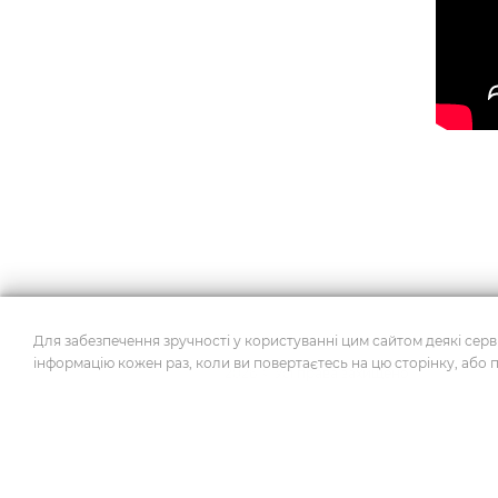
Для забезпечення зручності у користуванні цим сайтом деякі серві
інформацію кожен раз, коли ви повертаєтесь на цю сторінку, або 
2026
© Усі права захищено