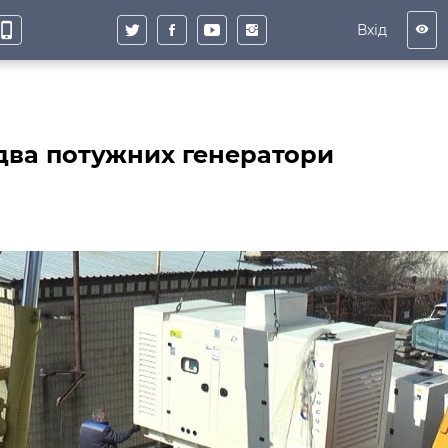
hone_iphone
Вхід
visibility
два потужних генератори