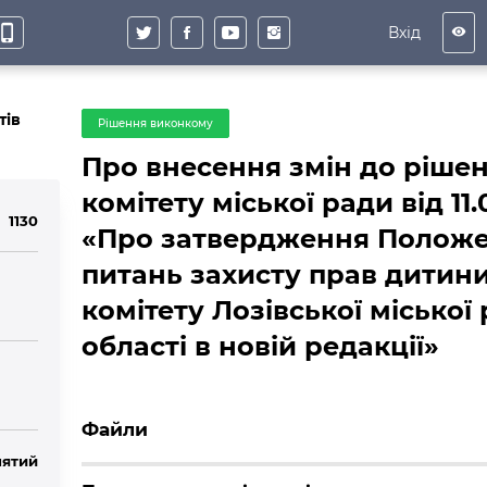
hone_iphone
Вхід
visibility
тів
Рішення виконкому
Про внесення змін до ріше
комітету міської ради від 11
1130
«Про затвердження Положен
питань захисту прав дитин
комітету Лозівської міської
області в новій редакції»
Файли
ятий