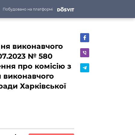
Побудовано на платформі
ння виконавчого
.07.2023 № 580
ня про комісію з
и виконавчого
 ради Харківської