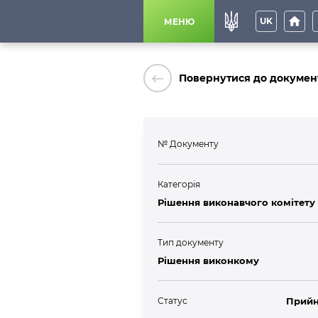
home
p
UK
МЕНЮ
keyboard_backspace
Повернутися до докумен
№ Документу
Категорія
Рішення виконавчого комітету
Тип документу
Рішення виконкому
Статус
Прийн