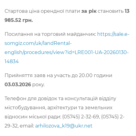
Стартова ціна орендної плати
за рік
становить
13
985.52 грн.
Посилання на торговий майданчик:
https://sale.e-
somgiz.com/uk/landRental-
english/procedures/view?id=LRE001-UA-20260130-
14834
Прийняття заяв на участь до 20.00 години
03.03.2026
року.
Телефон для довідок та консультацій відділу
містобудування, архітектури та земельних
відносин міської ради: (05745) 2-32-69, (05745) 2-
29-32, email:
arhilozova_k19@ukr.net