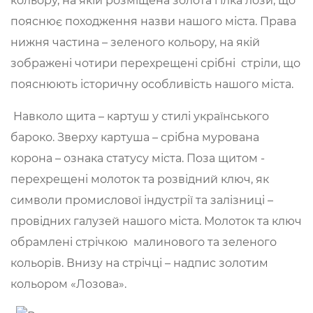
кольору, на якій розміщена золота гілка лози, що
пояснює походження назви нашого міста. Права
нижня частина – зеленого кольору, на якій
зображені чотири перехрещені срібні стріли, що
пояснюють історичну особливість нашого міста.
Навколо щита – картуш у стилі українського
бароко. Зверху картуша – срібна мурована
корона – ознака статусу міста. Поза щитом -
перехрещені молоток та розвідний ключ, як
символи промислової індустрії та залізниці –
провідних галузей нашого міста. Молоток та ключ
обрамлені стрічкою малинового та зеленого
кольорів. Внизу на стрічці – надпис золотим
кольором «Лозова».