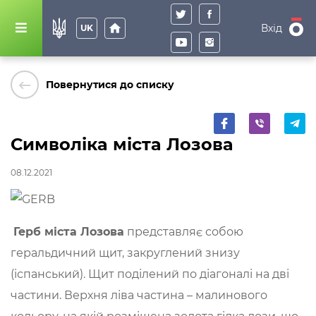
home
Вхід
UK
keyboard_backspace
Повернутися до списку
Символіка міста Лозова
08.12.2021
Герб міста Лозова
представляє собою
геральдичний щит, закруглений знизу
(іспанський). Щит поділений по діагоналі на дві
частини. Верхня ліва частина – малинового