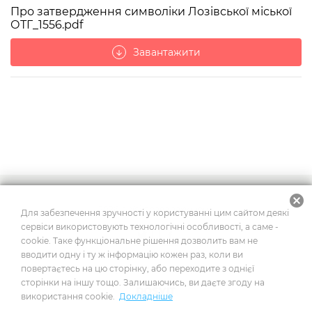
Про затвердження символіки Лозівської міської
ОТГ_1556.pdf
Завантажити
arrow_downward
cancel
2026
© Усі права захищено
Для забезпечення зручності у користуванні цим сайтом деякі
сервіси використовують технологічні особливості, а саме -
cookie. Таке функціональне рішення дозволить вам не
вводити одну і ту ж інформацію кожен раз, коли ви
Побудовано на платформі
повертаєтесь на цю сторінку, або переходите з однієї
сторінки на іншу тощо. Залишаючись, ви даєте згоду на
використання cookie.
Докладніше