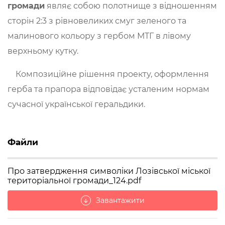
громади
являє собою полотнище з відношенням
сторін 2:3 з рівновеликих смуг зеленого та
малинового кольору з гербом МТГ в лівому
верхньому кутку.
Композиційне рішення проекту, оформлення
герба та прапора відповідає усталеним нормам
сучасної української геральдики.
Файли
Про затвердження символіки Лозівської міської
територіальної громади_124.pdf
Завантажити
arrow_downward