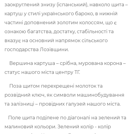
заокруглений знизу (іспанський), навколо щита –
картуш у стилі українського бароко, в нижній
частині доповнений золотим колоссям, що є
ознакою багатства, достатку, стабільності та
вказує на основний напрямок сільського
господарства Лозівщини.
Вершина картуша – срібна, мурована корона –
статус нашого міста центру ТГ.
Поза щитом перехрещені молоток та
розвідний ключ, як символи машинобудування
та залізниці – провідних галузей нашого міста.
Поле щита поділене по діагоналі на зелений та
малиновий кольори. Зелений колір - колір