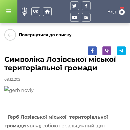
home
Вхід
UK
keyboard_backspace
Повернутися до списку
Символіка Лозівської міської
територіальної громади
08.12.2021
Герб Лозівської міської
територіальної
громади
являє собою геральдичний щит