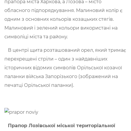
прапора міста Харкова, а Лозова – місто
обласного підпорядкування. Малиновий колір є
одним з основних кольорів козацьких стягів.
Малиновий і зелений кольори використані на
символіці міста та району.
В центрі щита розташований орел, який тримає
перехрещені стріли – один з найдавніших
історичних відомих символів Орільської козачої
паланки війська Запорізького (зображений на
печатці Орільської паланки).
Прапор Лозівської міської
територіальної