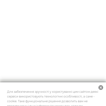
cancel
2026
© Усі права захищено
Для забезпечення зручності у користуванні цим сайтом деякі
сервіси використовують технологічні особливості, а саме -
cookie. Таке функціональне рішення дозволить вам не
вводити одну і ту ж інформацію кожен раз, коли ви