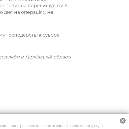
 не повинна перевищувати 4
о дня на операціях, не
му господарстві є суворе
лужби в Харківській області
cancel
нкціональне рішення дозволить вам не вводити одну і ту ж