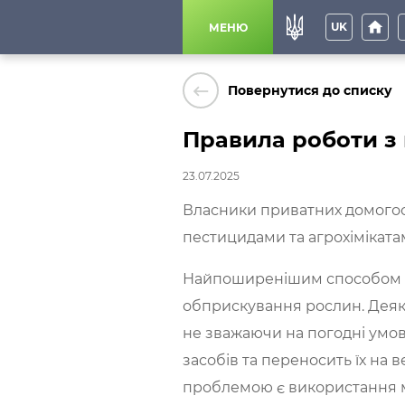
home
p
UK
МЕНЮ
keyboard_backspace
Повернутися до списку
Правила роботи з
23.07.2025
Власники приватних домогос
пестицидами та агрохіміката
Найпоширенішим способом зас
обприскування рослин. Деякі
не зважаючи на погодні умови
засобів та переносить їх на 
проблемою є використання м