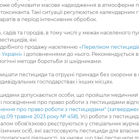
може обумовити масове надходження в атмосферне по
 токсиканта. Такі ситуації регулюються календарним 
ратів в період інтенсивних обробок.
 садів та городів, в тому числі у межах населеного п
естицидів, які
здрібного продажу населенню
«Переліком пестицидів 
 Україні»
і доповненнями до нього. Рекомендується в
логічні методи боротьби зі шкідниками.
ишати пестициди та отруєні принади без охорони в м
ндивідуальних господарствах і інших місцях.
ицидами допускаються особи, що пройшли медичний о
ні посвідчення про право роботи з пестицидами відп
чення про право роботи з пестицидами" (затвердже
від 09 травня 2023 року № 458)
. Усі роботи з пестици
алом обов’язково реєструються у спеціальних журнал
зичних осіб, які застосовують пестициди для власних
одарської діяльності, за умови, що такі пестициди д