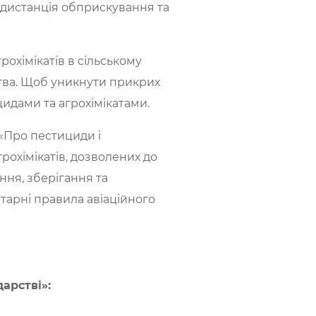
 дистанція обприскування та
охімікатів в сільському
ства. Щоб уникнути прикрих
идами та агрохімікатами.
«Про пестициди і
грохімікатів, дозволених до
ння, зберігання та
тарні правила авіаційного
арстві»: