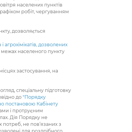
вітря населених пунктів
графіком робіт, чергуванням
ункту, дозволяється
і агрохімікатів, дозволених
 межах населеного пункту
ісцях застосування, на
гляд, спеціальну підготовку
овідно до
"Порядку
но постановою Кабінету
дами і протруєним
ах. Дія Порядку не
 потреб, не пов’язаних з
озволені для роздрібного