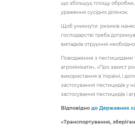
що збільшує площу обробки, 
ураження сусідніх ділянок.
Щоб уникнути ризиків нанесе
господарстві треба дотримув
випадків отруєння необхідно
Поводження з пестицидами т
агрохімікати», «Про захист р
використання в Україні, і до
застосування пестицидів у н
застосування пестицидів і аг
Відповідно
до Державних са
«Транспортування, зберіган