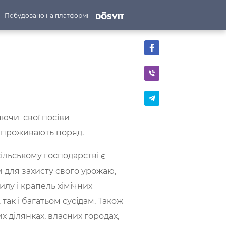
Побудовано на платформі
яючи свої посіви
і проживають поряд.
ільському господарстві є
 для захисту свого урожаю,
илу і крапель хімічних
так і багатьом сусідам. Також
ділянках, власних городах,