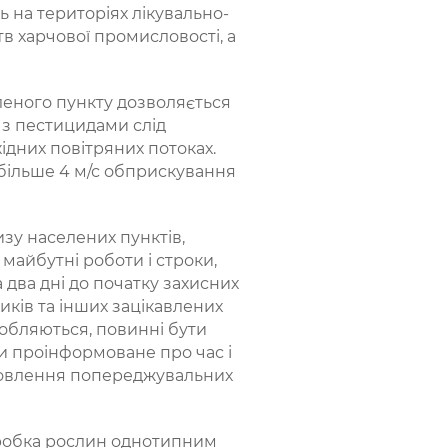
 на територіях лікувально-
в харчової промисловості, а
леного пункту дозволяється
и з пестицидами слід
хідних повітряних потоках.
 більше 4 м/с обприскування
зу населених пунктів,
майбутні роботи і строки,
два дні до початку захисних
иків та інших зацікавлених
бробляються, повинні бути
и проінформоване про час і
новлення попереджувальних
бробка рослин однотипним