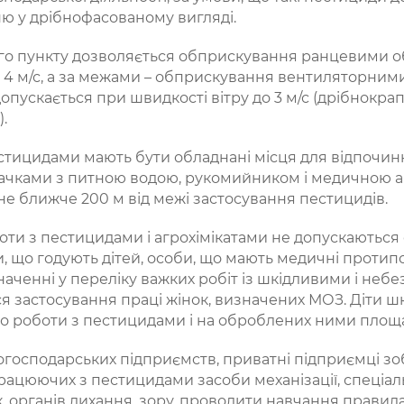
ю у дрібнофасованому вигляді.
го пункту дозволяється обприскування ранцевими 
о 4 м/с, а за межами – обприскування вентиляторним
пускається при швидкості вітру до 3 м/с (дрібнокрапе
.
естицидами мають бути обладнані місця для відпочинку
ачками з питною водою, рукомийником і медичною а
е ближче 200 м від межі застосування пестицидів.
ти з пестицидами і агрохімікатами не допускаються о
ки, що годують дітей, особи, що мають медичні протип
значенні у переліку важких робіт із шкідливими і не
я застосування праці жінок, визначених МОЗ. Діти шк
о роботи з пестицидами і на оброблених ними площа
огосподарських підприємств, приватні підприємці зоб
цюючих з пестицидами засоби механізації, спеціаль
к, органів дихання, зору, проводити навчання правил