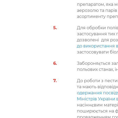
препаратом, яка 
аерозолю та парів
асортименту препа
Для обробки полів,
застосування тих п
дозволені для ро
до використання в
застосовувати біо
Забороняється зал
польових станах, і
До роботи з пест
та мають відповід
одержання посвід
Міністрів України 
насіннєвим матері
поширюється на фі
провадженням госп