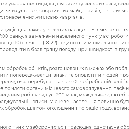
тосування пестицидів для захисту зелених насаджень
дитячих установ, спортивних майданчиків, підприємст
устонаселених житлових кварталів.
ицидів для захисту зелених насаджень в межах насе
07:00 ранку, а за межами населеного пункту всі робот
і (до 10) і вечірні (18-22) години при мінімальних вис
проводити в безвітряну погоду. При швидкості вітру
 обробок об'єктів, розташованих в межах або побли
ити попереджувальні знаки та оповістити людей про 
роняється перебування людей в обробленій зоні (за 
повідомляти органи місцевого самоврядування, пасічн
оведення робіт у радіусі 200 м від меж ділянок, що о
реджувальні написи. Місцеве населення повинно бут
их обробок шляхом оголошення по радіо тощо, вста
еного пункту забороняється повсюдна, одночасна о