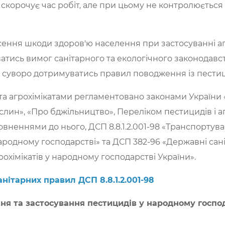
скорочує час робіт, але при цьому не контролюється
ння шкоди здоров'ю населення при застосуванні агр
атись вимог санітарного та екологічного законодав
 суворо дотримуватись правил поводження із пестиц
а агрохімікатами регламентовано законами України 
ослин», «Про бджільництво», Переліком пестицидів і а
повненнями до нього, ДСП 8.8.1.2.001-98 «Транспортува
ародному господарстві» та ДСП 382-96 «Державні сані
рохімікатів у народному господарстві України».
нітарних правил ДСП 8.8.1.2.001-98
ня та застосування пестицидів у народному господ