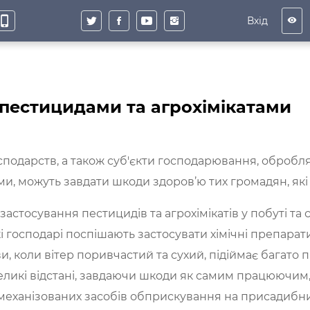
hone_iphone
Вхід
visibility
 пестицидами та агрохімікатами
подарств, а також суб'єкти господарювання, обробл
ми, можуть завдати шкоди здоров’ю тих громадян, як
тосування пестицидів та агрохімікатів у побуті та с
 господарі поспішають застосувати хімічні препарати
, коли вітер поривчастий та сухий, підіймає багато п
великі відстані, завдаючи шкоди як самим працюючим, 
еханізованих засобів обприскування на присадибних 