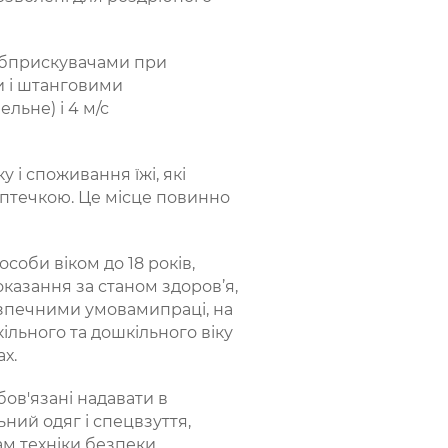
обприскувачами при
и і штанговими
льне) і 4 м/с
 і споживання їжі, які
птечкою. Це місце повинно
соби віком до 18 років,
оказання за станом здоров’я,
безпечними умовамипраці, на
ільного та дошкільного віку
х.
ов'язані надавати в
ний одяг і спецвзуття,
ам техніки безпеки.