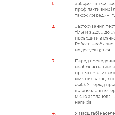
Забороняється зас
профілактичних і 
також усередині г
Застосування пест
тільки з 22:00 до 
проводити в ранков
Роботи необхідно 
не допускається.
Перед проведенням
необхідно встанов
протягом якихзабо
хімічних заходів 
осіб). У період пр
встановлені попе
місце запланован
написів.
У масштабі насел