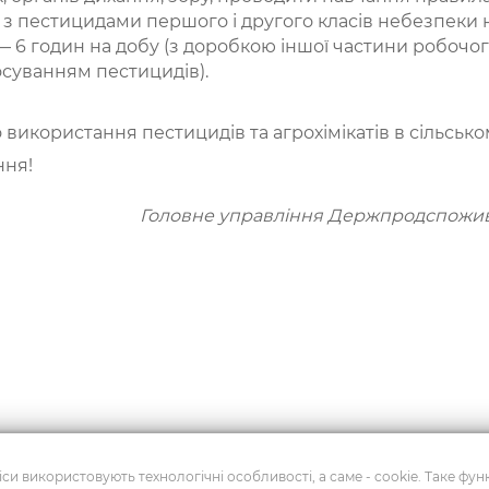
 з пестицидами першого і другого класів небезпеки
— 6 годин на добу (з доробкою іншої частини робочог
тосуванням пестицидів).
використання пестицидів та агрохімікатів в сільсько
ння!
Головне управління Держпродспоживс
си використовують технологічні особливості, а саме - cookie. Таке фу