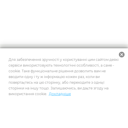
cancel
2026
© Усі права захищено
Для забезпечення зручності у користуванні цим сайтом деякі
сервіси використовують технологічні особливості, а саме -
cookie. Таке функціональне рішення дозволить вам не
вводити одну і ту ж інформацію кожен раз, коли ви
Побудовано на платформі
повертаєтесь на цю сторінку, або переходите з однієї
сторінки на іншу тощо. Залишаючись, ви даєте згоду на
використання cookie.
Докладніше