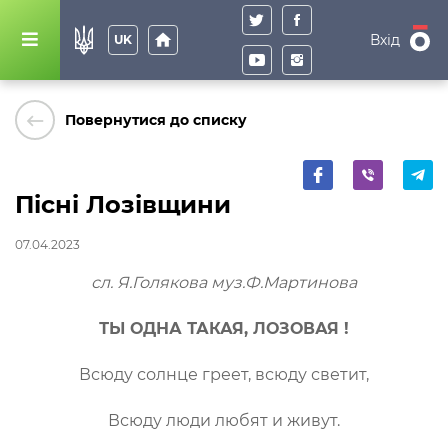
home
Вхід
UK
keyboard_backspace
Повернутися до списку
Пісні Лозівщини
07.04.2023
сл. Я.Голякова муз.Ф.Мартинова
ТЫ ОДНА ТАКАЯ, ЛОЗОВАЯ !
Всюду солнце греет, всюду светит,
Всюду люди любят и живут.