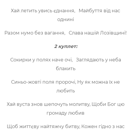
Хай летить увись єднання, Майбуття від нас
однині
Разом нумо без вагання, Слава нашій Лозівщині!
2 куплет:
Сокирки у полях наче очі, Заглядають у неба
блакить
Синьо-жовті поля пророчі, Ну як можна їх не
любить
Хай вуста знов шепочуть молитву, Щоби Бог цю
громаду любив
Щоб життєву найтяжчу битву, Кожен гідно з нас