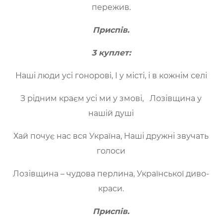
пережив.
Приспів.
3 куплет:
Наші люди усі гонорові, І у місті, і в кожнім селі
З рідним краєм усі ми у змові, Лозівщина у
нашій душі
Хай почує нас вся Україна, Наші дружні звучать
голоси
Лозівщина – чудова перлина, Української диво-
краси.
Приспів.