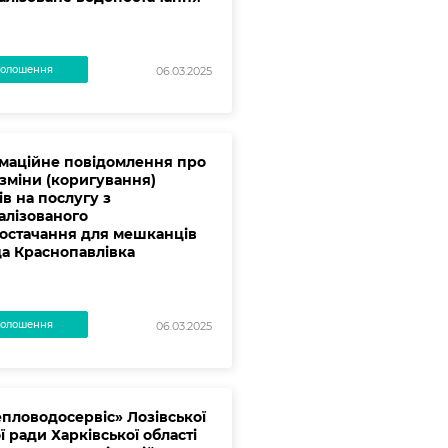
олошення
06.03.2025
маційне повідомлення про
 зміни (коригування)
в на послугу з
алізованого
остачання для мешканців
а Краснопавлівка
олошення
06.03.2025
епловодосервіс» Лозівської
ї ради Харківської області