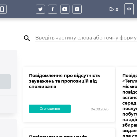
hone_iphone
Вхід
visibility
search
Повідомлення про вiдсутнiсть
Повід
зауважень та пропозицiй вiд
«Тепл
споживачiв
місько
повід
встан
серед
послу
Оголошення
04.08.2026
побут
на зді
збира
видал
для с