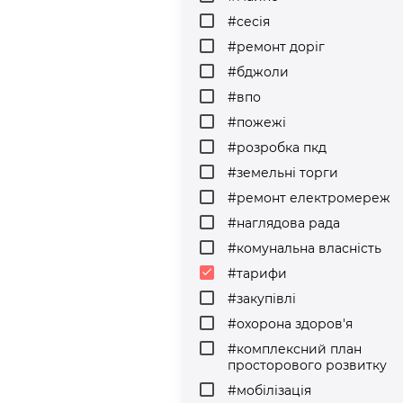
#сесія
#ремонт доріг
#бджоли
#впо
#пожежі
#розробка пкд
#земельні торги
#ремонт електромереж
#наглядова рада
#комунальна власність
done
#тарифи
#закупівлі
#охорона здоров'я
#комплексний план
просторового розвитку
#мобілізація