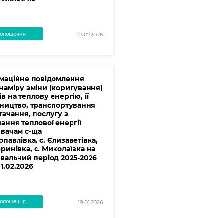
олошення
23.07.2026
маційне повідомлення
наміру зміни (коригування)
в на теплову енергію, її
ництво, транспортування
тачання, послугу з
ання теплової енергії
вачам с-ща
павлівка, с. Єлизаветівка,
еринівка, с. Миколаївка на
вальний період 2025-2026
01.02.2026
олошення
19.01.2026