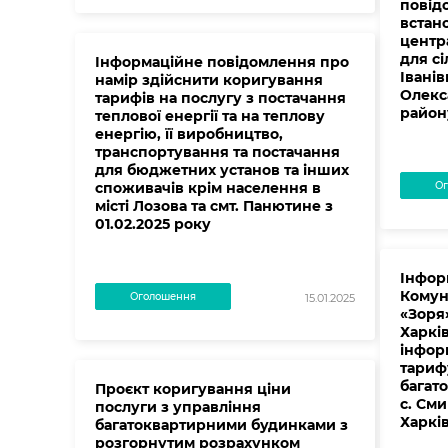
повід
встан
центр
для сі
Інформаційне повідомлення про
Іванів
намір здійснити коригування
Олекс
тарифів на послугу з постачання
району
теплової енергії та на теплову
енергію, її виробництво,
транспортування та постачання
для бюджетних установ та інших
споживачів крім населення в
Ог
місті Лозова та смт. Панютине з
01.02.2025 року
Інфор
Комун
Оголошення
15.01.2025
«Зоря»
Харків
інфор
тариф
багат
Проєкт коригування ціни
с. Сми
послуги з управління
Харків
багатоквартирними будинками з
розгорнутим розрахунком