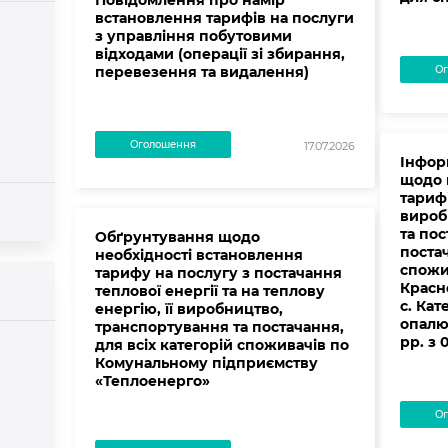
Повідомлення про намір
встановлення тарифів на послуги
з управління побутовими
відходами (операції зі збирання,
перевезення та видалення)
Ог
Оголошення
17.07.2026
Інфор
щодо 
тарифі
вироб
та пос
Обґрунтування щодо
постач
необхідності встановлення
спожи
тарифу на послугу з постачання
Красно
теплової енергії та на теплову
с. Кат
енергію, її виробництво,
опалю
транспортування та постачання,
рр. з 
для всіх категорій споживачів по
Комунальному підприємству
«Теплоенерго»
Ог