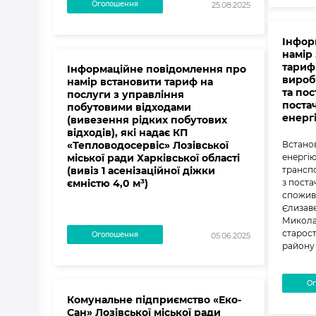
Оголошення
25.08.2025
Інфор
намір
тарифі
Інформаційне повідомлення про
вироб
намір встановити тариф на
та пос
послуги з управління
поста
побутовими відходами
енерг
(вивезення рідких побутових
відходів), які надає КП
«Тепловодосервіс» Лозівської
Встанов
міської ради Харківської області
енергію
(вивіз 1 асенізаційної діжки
транспо
ємністю 4,0 м³)
з поста
спожива
Єлизавет
Микола
старост
Оголошення
05.06.2025
району 
Ог
Комунальне підприємство «Еко-
Сан» Лозівської міської ради