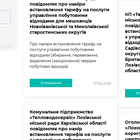
повідомляє про наміри
встановлення тарифу на послуги
КП «Т
управління побутовими
місько
відходами для мешканців
повід
Новоіванівської та Миколаївської
встан
старостинських округів
з упр
відхо
Про наміри встановлення тарифу на
Садів
послуги управління побутовими
округа
відходами (збирання, перевезення,
Бритай
видалення (захоронення) твердих
Лозівс
побутових відходів)
област
Оголошення
07.04.2025
Ог
Комунальне підприємство
«Тепловодосервіс» Лозівської
Оголо
міської ради Харківської області
«Лозо
повідомляє про намір
кориг
встановлення тарифів на послуги
центр