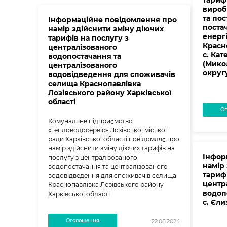
тарифі
вироб
та пос
Інформаційне повідомлення про
поста
намір здійснити зміну діючих
енерг
тарифів на послугу з
Красно
централізованого
с. Кат
водопостачання та
(Мико
централізованого
округ
водовідведення для споживачів
селища Краснопавлівка
Лозівського району Харківської
області
Ог
Комунальне підприємство
«Тепловодосервіс» Лозівської міської
ради Харківської області повідомляє про
намір здійснити зміну діючих тарифів на
Інфор
послугу з централізованого
намір
водопостачання та централізованого
тарифі
водовідведення для споживачів селища
центр
Краснопавлівка Лозівського району
водоп
Харківської області
с. Єли
Оголошення
22.08.2024