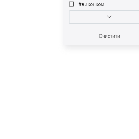
#виконком
Очистити