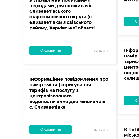
з управління побутовими
відходами для споживачів
Єлизаветівського
старостинського округа (с.
Єлизаветівка) Лозівського
Ог
району, Харківської області
Інфор
Оголошення
03.04.2025
намір
тарифі
центр
водоп
селищ
Інформаційне повідомлення про
намір зміни (коригування)
тарифів на послугу з
централізованого
водопостачання для мешканців
Ог
с. Єлизаветівка
КП «Т
Оголошення
06.03.2025
місько