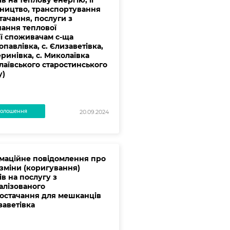
в на теплову енергію, її
ництво, транспортування
тачання, послуги з
чання теплової
ії споживачам с-ща
павлівка, с. Єлизаветівка,
еринівка, с. Миколаївка
лаївського старостинського
у)
олошення
20.09.2024
маційне повідомлення про
 зміни (коригування)
в на послугу з
алізованого
остачання для мешканців
заветівка