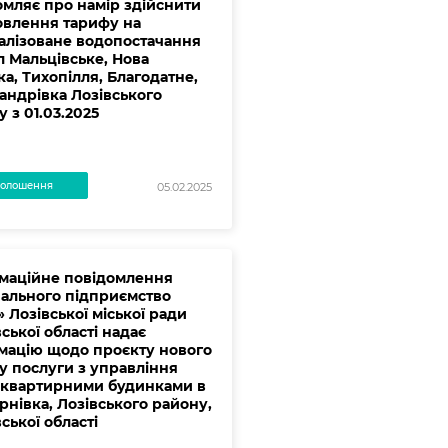
омляє про намір здійснити
овлення тарифу на
алізоване водопостачання
л Мальцівське, Нова
ка, Тихопілля, Благодатне,
андрівка Лозівського
 з 01.03.2025
олошення
05.02.2025
маційне повідомлення
ального підприємство
 Лозівської міської ради
ської області надає
мацію щодо проєкту нового
у послуги з управління
оквартирними будинками в
рнівка, Лозівського району,
ської області