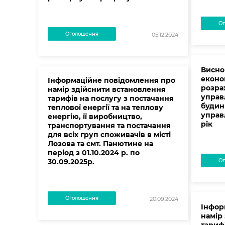
Ог
Оголошення
05.12.2024
Висно
еконо
Інформаційне повідомлення про
розра
намір здійснити встановлення
управ
тарифів на послугу з постачання
будин
теплової енергії та на теплову
управ
енергію, її виробництво,
рік
транспортування та постачання
для всіх груп споживачів в місті
Лозова та смт. Панютине на
період з 01.10.2024 р. по
30.09.2025р.
Ог
Оголошення
20.09.2024
Інфор
намір