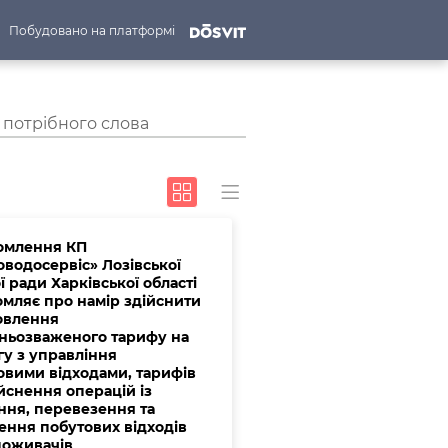
Побудовано на платформі
омлення КП
оводосервіс» Лозівської
ї ради Харківської області
омляє про намір здійснити
овлення
ньозваженого тарифу на
гу з управління
овими відходами, тарифів
йснення операцій із
ння, перевезення та
ення побутових відходів
поживачів