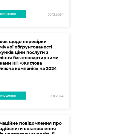
олошення
30.12.2024
вок щодо перевірки
мічної обґрунтованості
хунків ціни послуги з
ління багатоквартирними
ками КП «Житлова
ляюча компанія» на 2024
олошення
13.11.2024
маційне повідомлення про
 здійснити встановлення