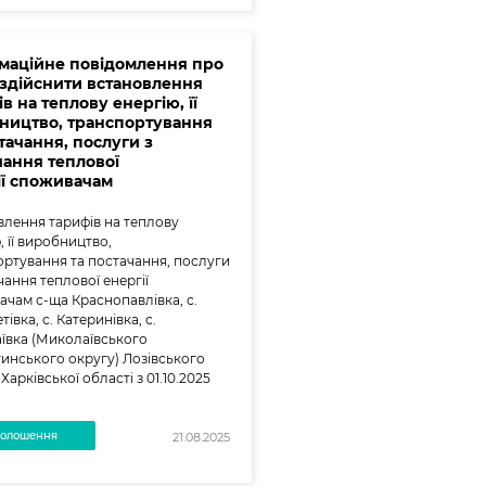
маційне повідомлення про
 здійснити встановлення
в на теплову енергію, її
ництво, транспортування
тачання, послуги з
чання теплової
ії споживачам
лення тарифів на теплову
, її виробництво,
ртування та постачання, послуги
чання теплової енергії
чам с-ща Краснопавлівка, с.
івка, с. Катеринівка, с.
ївка (Миколаївського
инського округу) Лозівського
Харківської області з 01.10.2025
олошення
21.08.2025