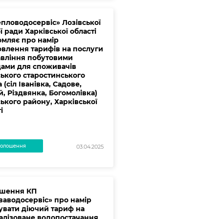
епловодосервіс» Лозівської
ї ради Харківської області
омляє про намір
овлення тарифів на послуги
авління побутовими
дами для споживачів
ського старостинського
 (сіл Іванівка, Садове,
, Різдвянка, Богомолівка)
ького району, Харківської
і
олошення
03.04.2025
шення КП
ваводосервіс» про намір
увати діючий тариф на
алізоване водопостачання