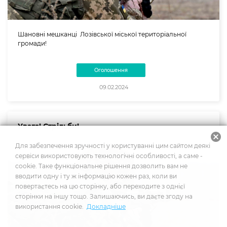
Шановні мешканці Лозівської міської територіальної
громади!
Оголошення
09.02.2024
Увага! Стрільби!
cancel
Для забезпечення зручності у користуванні цим сайтом деякі
сервіси використовують технологічні особливості, а саме -
cookie. Таке функціональне рішення дозволить вам не
вводити одну і ту ж інформацію кожен раз, коли ви
повертаєтесь на цю сторінку, або переходите з однієї
сторінки на іншу тощо. Залишаючись, ви даєте згоду на
використання cookie.
Докладніше