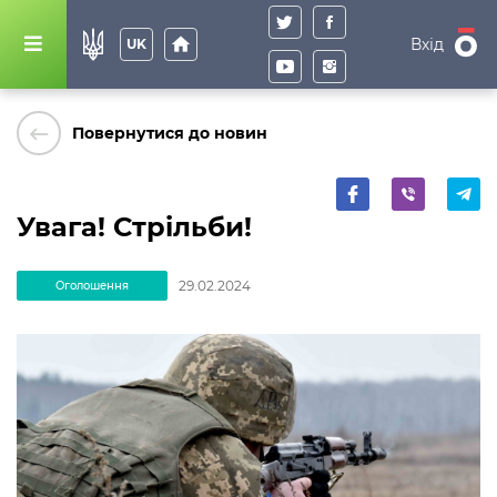
home
Вхід
UK
keyboard_backspace
Повернутися до новин
Увага! Стрільби!
29.02.2024
Оголошення