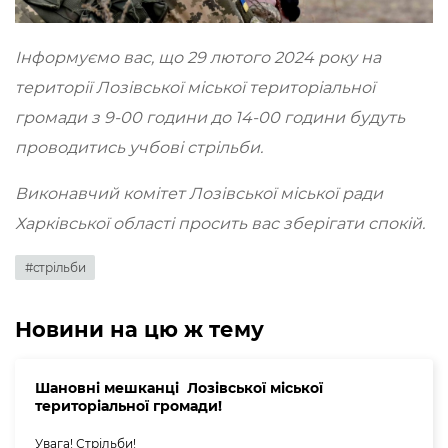
Інформуємо в
ас, що 29
лютого
20
2
4
року на
території
Лозівської міської територіальної
громади
з
9
-00 години до
14
-00 години
будуть
про
водитись
учбові стрільби.
Виконавчий комітет Лозівської міської ра
ди
Харківської області просить в
ас зберігати спокій
.
#стрільби
Новини на цю ж тему
Шановні мешканці Лозівської міської
територіальної громади!
Увага! Стрільби!