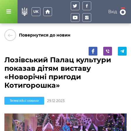
home
Вхід
UK
keyboard_backspace
Повернутися до новин
Лозівський Палац культури
показав дітям виставу
«Новорічні пригоди
Котигорошка»
29.12.2023
Телевізійні новини