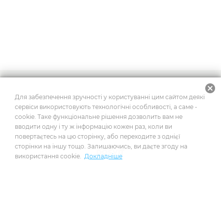
cancel
2026
© Усі права захищено
Для забезпечення зручності у користуванні цим сайтом деякі
сервіси використовують технологічні особливості, а саме -
cookie. Таке функціональне рішення дозволить вам не
вводити одну і ту ж інформацію кожен раз, коли ви
Побудовано на платформі
повертаєтесь на цю сторінку, або переходите з однієї
сторінки на іншу тощо. Залишаючись, ви даєте згоду на
використання cookie.
Докладніше