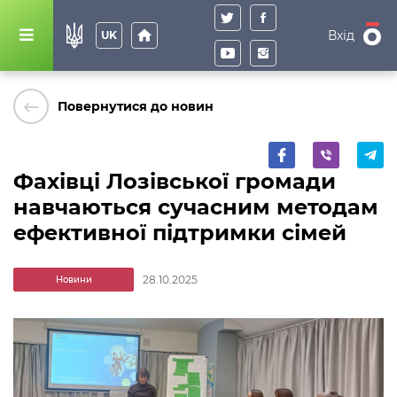
home
Вхід
UK
keyboard_backspace
Повернутися до новин
Фахівці Лозівської громади
навчаються сучасним методам
ефективної підтримки сімей
28.10.2025
Новини