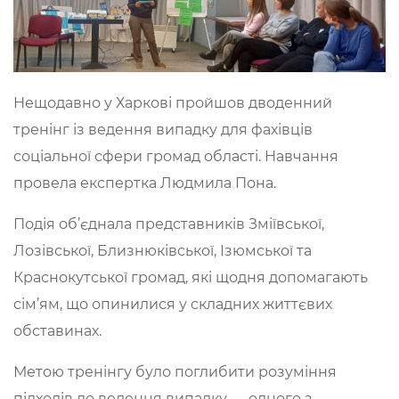
Нещодавно у Харкові пройшов дводенний
тренінг із ведення випадку для фахівців
соціальної сфери громад області. Навчання
провела експертка Людмила Пона.
Подія об’єднала представників Зміївської,
Лозівської, Близнюківської, Ізюмської та
Краснокутської громад, які щодня допомагають
сім’ям, що опинилися у складних життєвих
обставинах.
Метою тренінгу було поглибити розуміння
підходів до ведення випадку — одного з