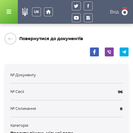
home
Вхід
UK
keyboard_backspace
Повернутися до документів
№ Документу
№ Сесії
96
№ Скликання
8
Категорія