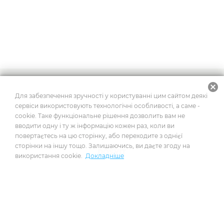
cancel
2026
© Усі права захищено
Для забезпечення зручності у користуванні цим сайтом деякі
сервіси використовують технологічні особливості, а саме -
cookie. Таке функціональне рішення дозволить вам не
вводити одну і ту ж інформацію кожен раз, коли ви
Побудовано на платформі
повертаєтесь на цю сторінку, або переходите з однієї
сторінки на іншу тощо. Залишаючись, ви даєте згоду на
використання cookie.
Докладніше