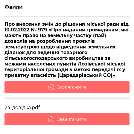
Файли
Про внесення змін до рішення міської ради від
10.02.2022 № 979 «Про надання громадянам, які
мають право на земельну частку (пай)
дозволів на розроблення проєктів
землеустрою щодо відведення земельних
ділянок для ведення товарного
сільськогосподарського виробництва за
межами населених пунктів Лозівської міської
територіальної громади з метою передачі їх у
приватну власність (Царедарівський СО)»
Завантажити
arrow_downward
24-довідка.pdf
Завантажити
arrow_downward