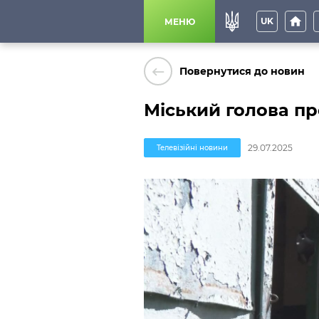
home
p
UK
МЕНЮ
keyboard_backspace
Повернутися до новин
Міський голова пр
29.07.2025
Телевізійні новини