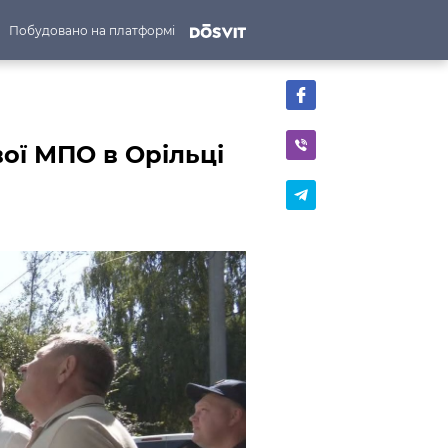
Побудовано на платформі
ої МПО в Орільці